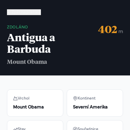
Zpět na přehled
402
ZDOLÁNO
m
Antigua a
Barbuda
Mount Obama
Vrchol
Kontinent
Mount Obama
Severní Amerika
Stav
Souřadnice