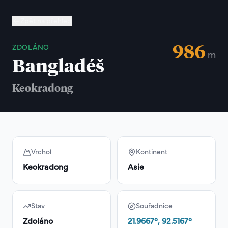
Zpět na přehled
986
ZDOLÁNO
m
Bangladéš
Keokradong
Vrchol
Kontinent
Keokradong
Asie
Stav
Souřadnice
Zdoláno
21.9667
°,
92.5167
°