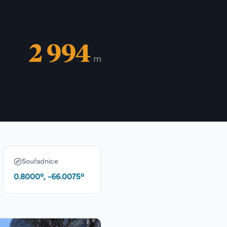
2 994
m
Souřadnice
0.8000
°,
-66.0075
°