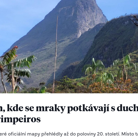
, kde se mraky potkávají s duch
arimpeiros
stě hada, co šel kolem. Plazil se. Nejel na kole. Pozn. red.) V komunitě Ya Mirim mají most přes igarapé (menší říčku), pod ním se nasedá na motorové čluny, na kterých si dalších 6-7 hodin užijete ostrého sluníčka, tropického deště i nádherných výhledů na prales a místní vysočinu. Igarapé se steče s řekou Cauaburis a z ní později odbočíte na Maturacá, to se nedá minout. Maturacá a Aribu jsou dvě větší komunity, kde sídlí i asociace AYRCA (Asociace Yanomami okolo řeky Cauburis a přítoků). A právě tam to celé začalo. Pro běžného turistu je zdejší prales a byrokracie kolem hory neprostupnou zdí (především to druhé). Vstup je možný pouze se speciálním povolením od brazilských úřadů a s výslovným souhlasem domorodých obyvatel – termín a podmínky stanoví oni. Potom je třeba připočítat i trochu štěstí a odhodlání, dát dohromady fajn Expe partu (pomohl osud, možná i duchové samotní a v neposlední řadě marketing). Po pár měsících vyjednávání a v doprovodu kmene Yanomami lze později dojít až na samotný vrchol Amazonie. Při výstupu s podporou místních borců se sportovní výkon a boj s neznámým prostředím mění spíše v poutní cestu. Než se ale první noha dotkne úpatí, musí proběhnout rituál zdejších šamanů. Yanomami věří, že bez svolení duchů by hora odpověděla agresivním počasím – blesky a nekonečným deštěm, ve kterém by se výprava ztratila. Po noci strávené na verandě domečku AYRCA nás čekal první rituál. V našem případě byl rituál proveden s maximální naléhavostí místních šamanů, neboť počasí nám přálo po celou cestu, a dokonce jsme měli i možnost vidět samotnou horu bez mraků za denního světla a stejně tak i nasvícenou hvězdami v noci. Romantici si to později v základním táboře užili jednou a zalezli do spacáčku a hamaky, nedocenili tu unikátnost výhledu. Ale ti, které trápily střevní problémy, měli tu možnost, obdivovat odhalenou Neblinu za svitu hvězd (a později i měsíce) i několikrát za tu dlouhou a chladnou noc. Považte. Šťastní to muži, pomyslela si paní kněžna… a místní šamani. Pro Yanomami není noční obloha jen prázdný prostor s tečkami světla. Je to horní patro vesmíru, které je zrcadlem našeho světa. Podle jejich kosmologie byla obloha kdysi zemí, kde žili lidé a zvířata. Poté, co se tato stará země zřítila a vytvořila naši současnou zemi, zůstal nad námi jen kus, který vidíme jako nebeskou klenbu. Hvězdy jsou ohně, u kterých sedí duchové předků v horním světě. Když vidíš zářit hvězdy, vidíš vlastně táboráky bytostí, které žijí nad námi. Mléčná dráha je stopou předků. Je to řeka, která protéká horním světem a spojuje různé vesnice duchů. Z Maturacá je to ještě asi 2-3 hodiny lodí k začátku treku. Pak už jen 6 dní nahoru a 4 dolů. Je to bezmála 70 kilometrů džunglí, občas bahýnkem, a nakonec trochu po skále. O jídlo se starají Yanomami, stejně jako o správný směr. Vodu naberete v říčkách a ty poslouží i jako koupelna a vítané osvěžení. Spí se v houpacích sítích pod přístřešky bez stěn. Sem tam přijde na návštěvu big žaba, sem tam jen žaba s kámošem škorpionem, ale jinak byl prales až podivně života prostý. Zvířátek jsme viděli naprosté minimum v porovnání s jinými částmi Amazonie. Večer a v noci bylo téměř ticho, vzácně se ozvalo pár ptáků. Jako by nám v tomto ohledu nebylo přáno. Inu, nejsme Moravanka, abychom jen vyhrávali, jak se říká u nás na Slávii v Edenu. Jackpot jsme vybrali s počasím, co se týče fauny a flory, tam jsme ta přehnaná očekávání ne zcela naplnili. Izolovanost, přes těch několik endemických druhů, ne nutně musí značit i vysokou biodiverzitu. Ta stolová hora je špičatá! Soudě dle reakcí Yanomami, vidět ji bez mlhy, asi nebývá rozšířený úkaz. Nejvyšší hory často vidíte z ohromných dálek, tyčí se do výšek jako blyštivé oltáře svých pohoří. Méně tak činí Yaripo. Tu horu odněkud jen tak zahlédnout je téměř nemožné, je pečlivě schovaná v pohoří Imeri na pomezí Brazílie a Venezuely. Cestou k ní jsme mnoho vrcholů zaměnili za vytoužený výhled na ni, ale nakonec vždy zjistili, že tak blízko ještě nejsme. Zadařilo se až poslední – výstupový den. Obyčejně ale i tento výhled bývá zakryt mlhou, když ne přímo deštěm a špatným počasím obecně. Měli jsme štěstí a především dobré požehnání šamanů! Jaké by to asi bylo, zažít celý trek v dešti a horu v mlze? Třeba bychom na vrcholu hory ani nestanuli, třeba by celé to snažení bylo zbytečné, třeba by horší podmínky daly vzniknout pevnějším přátelstvím, třeba… Nejspíš bych šamany stejně pochválil. Ten příběh se teprve psal. Tak jak by byl, by i později zůstal. Naše Yaripo bylo sluníčkové a projekt dosažení nejvyšších vrcholů všech zemí má krásný zářez navíc. Mezi lety 2003 a 2022 byla hora pro veřejnost uzavřena kvůli ochraně území. Dnes se však vrací na mapu díky projektu Yaripo. Není to ale klasický komerční výlet. Projekt spravují samotní Yanomami. Fungují jako průvodci, nosiči i kuchaři. Je to jakási ekonomická alternativa. Pro kmen je to cesta, jak legálně získat prostředky na nástroje, oblečení, lodě, motory, benzín, zbraně, potraviny a léky, aniž by museli ustupovat těžařům, nebo se jimi sami stávali. Zároveň turisté na stezce fungují jako „mezinárodní svědci“. Tam, kde jsou legální expedice, se nelegální garimpeiros pohybují mnohem hůře. To ale neznamená, že by tam nebyli vůbec, čehož jsme byli i sami svědky. Od té doby jsem to téma vytáhl před Yanomami několikrát a snažil se získat co nejvíce nezávislých odpovědí. Zajímalo mě, jak je ta realita komplexní a nakolik jen černobílá (zlý těžař x hodný ochránce lesa Yanomami). Yanomami vedou válku o přežití. Jejich území je bohaté na zlato, čímž přitahuje pozornost spousty ilegálních těžařů. Těžba zlata vyžaduje mimo jiné i rtuť, která uniká do řek. Testy vládních organizací ukazují, že až 90 % lidí v některých komunitách má v těle nebezpečné hladiny rtuti, což často vede k poškození mozku a vrozeným vadám. Obrana Yanomami proti přesile ozbrojených těžařů je kombinací odvahy, tisíc