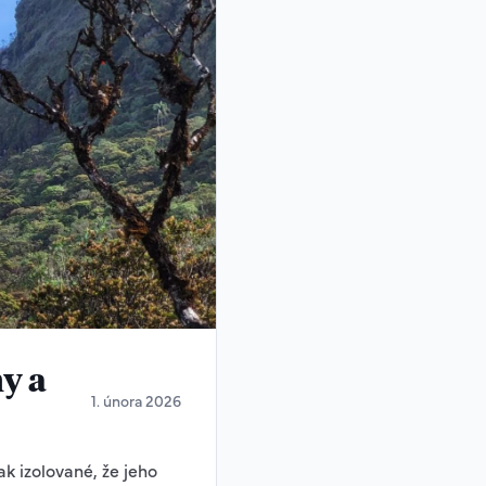
y a
1. února 2026
iletých znalostí pralesa a moderního aktivismu. Protože těžaři často disponují střelnými zbraněmi, musí Yanomami jednat chytře. I když to zní jako nerovný boj, v hustém pralese mají Yanomami jednu obrovskou výhodu: neviditelnost. Lovci Yanomami se dokážou v džungli pohybovat naprosto neslyšně. Existují případy, kdy komunity vyhostily skupiny těžařů jen tím, že se kolem jejich tábora začaly objevovat otrávené šípy nebo se ozývalo válečné volání z džungle. Těžaři se v pralese často bojí. Neznají zvuky, terén ani nebezpečí. Yanomami toho využívají k zastrašování, aby dali najevo, že těžaři nejsou vítáni. Mladí Yanomami se dnes učí ovládat technologie, které jim pomáhají mapovat invazi. S pomocí neziskových organizací používají drony k fotografování nelegálních dolů a přistávacích drah v hloubi pralesa. Tyto snímky pak posílají přes satelitní internet brazilským úřadům a mezinárodním soudům. Bez těchto důkazů by vláda mohla tvrdit, že se nic neděje. Řeky jsou pro těžaře dálnicemi. Musí po nich vozit naftu, rtuť a stroje. Yanomami v některých oblastech napínají přes řeky ocelová lana nebo řetězy, aby zastavili čluny těžařů. U těchto zátarasů pak drží hlídky ozbrojené luky a šípy. Je to nebezpečná práce, při které už došlo k mnoha ozbrojeným střetům. Mnozí si ale uvědomují, že luk a staré pušky v pralese nestačí. Musí bojovat i v hlavních městech. Pravidelně létají do Brazílie, aby mluvili s politiky a soudci. Yanomami tvrdě bojují za to, aby jejich území zůstalo zákonem chráněné. Pokud by se status jejich rezervace (na velké části je národní park) změnil, těžaři by tam vtrhli legálně a ve velkém. V roce 2021 museli Yanomami v komunitě Palimiu několik týdnů čelit útokům těžařů, kteří na ně stříleli z automatických zbraní a házeli slzný plyn. Domorodci se bránili jen s luky a schovávali děti do jam v zemi. Jejich vytrvalost a následná medializace nakonec přiměla armádu k zásahu. Je