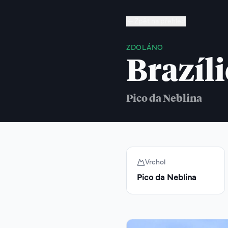
Zpět na přehled
ZDOLÁNO
Brazíli
Pico da Neblina
Vrchol
Pico da Neblina