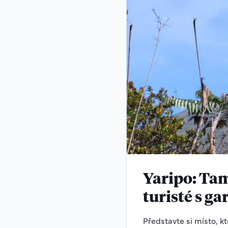
Yaripo: Tam
turisté s g
Představte si místo, které oficiální mapy přehlédly až do poloviny 20. století. Místo tak izolované, že jeho nejvyšší vrchol byl oficiálně poprvé zdolán až v roce 1965 brazilskou armádou. Pico da Neblina (2995 m.n.m.), v jazyce Yanomami známá jako Yaripo, není jen nejvyšší horou Brazílie, je to brána do jiného světa, kde každý krok na vrchol podléhá svolení duchů Hekura. Název hory v portugalštině znamená Vrchol mlhy a rozhodně to má svůj důvod. Tato stolová hora (tepui) je téměř neustále zahalena v bílém závoji, což vysvětluje, proč se o výškové prvenství Brazílie přela s vrcholem Pico da Bandeira (2891 m n. m.), vzdáleným vzdušnou čarou 3250 kilometrů, až do 60. let. Geologicky jde o fascinující relikt – skály na Neblině jsou staré zhruba 3 miliardy let! Stály zde dříve, než se zformovala Pangea. A stejně jako třeba u známé tepui Roraima (Neblina je téměř o 200 metrů vyšší), pamatují počátky života na Zemi. Zároveň díky milionům let izolace v okolní džungli se na jejím vrcholu vyvinuly druhy rostlin a živočichů, které nenajdeš nikde jinde na planetě. Je to taková evoluční laboratoř odříznutá od světa vertikálními stěnami. Přeskočme formality, to dobrodružství začíná v Psí hlavě. Právě tak se jmenuje region federálního státu Amazonas na pomezí Brazílie, Venezuely a Kolumbie. Do Psí hlavy nevede žádná silnice z vnitrozemí Brazílie, ani okolních států. Jediný způsob, jak se tam dostat, je několikadenní plavba lodí po řece Rio Negro, nebo drahý let malým letadlem z Manausu. Je to izolace v té nejčistší formě. A ta forma na mapě vypadá přesně jako psí hlava. Opravdu! Centrem regionu je São Gabriel da Cachoeira. Městečko s největším zastoupením domorodých obyvatel v Brazílii (asi 90 % obyvatel jsou původní domorodci). Jako jediné město v zemi má kromě portugalštiny i další tři oficiální jazyky: nheengatu, tukano a baniwa. Zbytek obyvatel tvoří hlavně vojáci, vysloužilý vojáci, kteří se rozhodli zůstat a pracovníci různých vládních a nevládních organizací podporující domorodce v blízkém a vzdáleném okolí. Ze São Gabriel už to není daleko. Je třeba vyrazit cca 2 hodiny na sever terénními auty, cestou přejet rovník a hada (ne obratník, ten hadi ani nemají, ale pro