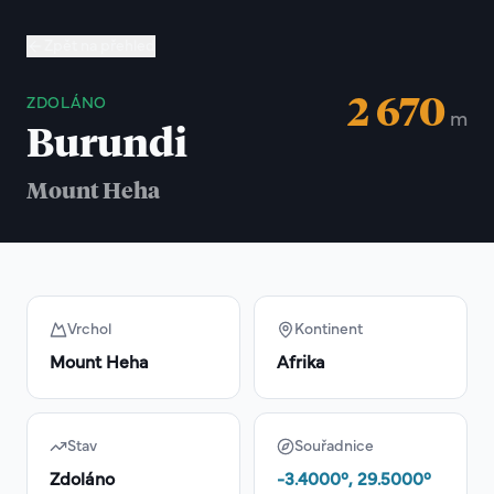
Zpět na přehled
2 670
ZDOLÁNO
m
Burundi
Mount Heha
Vrchol
Kontinent
Mount Heha
Afrika
Stav
Souřadnice
Zdoláno
-3.4000
°,
29.5000
°