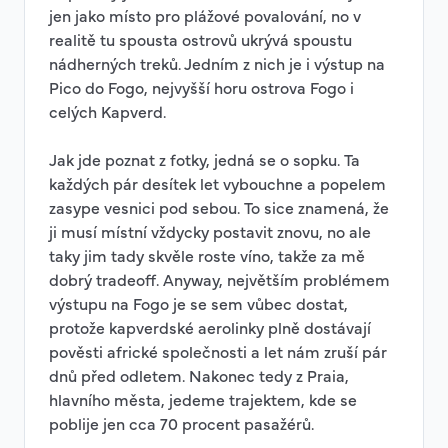
jen jako místo pro plážové povalování, no v
realitě tu spousta ostrovů ukrývá spoustu
nádherných treků. Jedním z nich je i výstup na
Pico do Fogo, nejvyšší horu ostrova Fogo i
celých Kapverd.
Jak jde poznat z fotky, jedná se o sopku. Ta
každých pár desítek let vybouchne a popelem
zasype vesnici pod sebou. To sice znamená, že
ji musí místní vždycky postavit znovu, no ale
taky jim tady skvěle roste víno, takže za mě
dobrý tradeoff. Anyway, největším problémem
výstupu na Fogo je se sem vůbec dostat,
protože kapverdské aerolinky plně dostávají
pověsti africké společnosti a let nám zruší pár
dnů před odletem. Nakonec tedy z Praia,
hlavního města, jedeme trajektem, kde se
poblije jen cca 70 procent pasažérů.