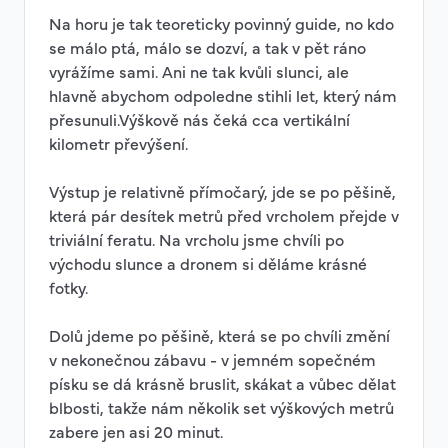
Na horu je tak teoreticky povinný guide, no kdo
se málo ptá, málo se dozví, a tak v pět ráno
vyrážíme sami. Ani ne tak kvůli slunci, ale
hlavně abychom odpoledne stihli let, který nám
přesunuli.Výškově nás čeká cca vertikální
kilometr převýšení.
Výstup je relativně přímočarý, jde se po pěšině,
která pár desítek metrů před vrcholem přejde v
triviální feratu. Na vrcholu jsme chvíli po
východu slunce a dronem si děláme krásné
fotky.
Dolů jdeme po pěšině, která se po chvíli změní
v nekonečnou zábavu - v jemném sopečném
písku se dá krásně bruslit, skákat a vůbec dělat
blbosti, takže nám několik set výškových metrů