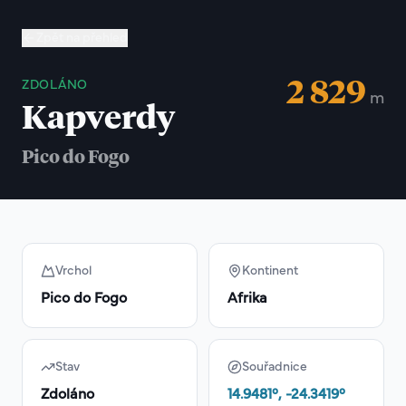
Zpět na přehled
2 829
ZDOLÁNO
m
Kapverdy
Pico do Fogo
Vrchol
Kontinent
Pico do Fogo
Afrika
Stav
Souřadnice
Zdoláno
14.9481
°,
-24.3419
°