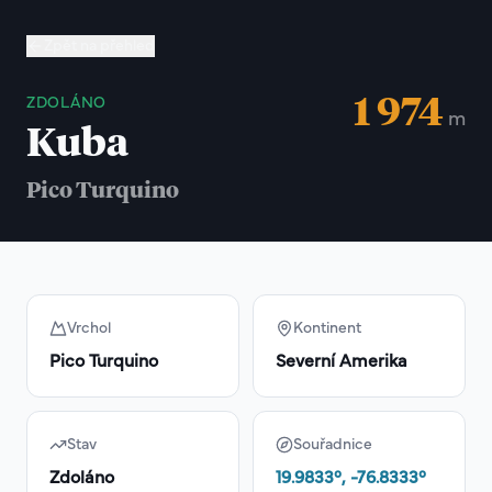
Zpět na přehled
1 974
ZDOLÁNO
m
Kuba
Pico Turquino
Vrchol
Kontinent
Pico Turquino
Severní Amerika
Stav
Souřadnice
Zdoláno
19.9833
°,
-76.8333
°