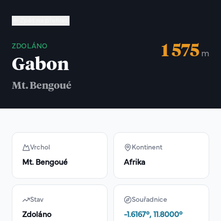
Zpět na přehled
1 575
ZDOLÁNO
m
Gabon
Mt. Bengoué
Vrchol
Kontinent
Mt. Bengoué
Afrika
Stav
Souřadnice
Zdoláno
-1.6167
°,
11.8000
°