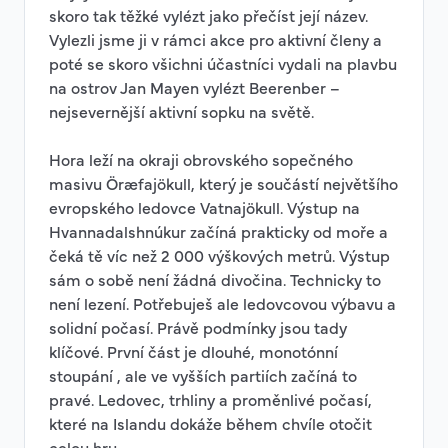
skoro tak těžké vylézt jako přečíst její název.
Vylezli jsme ji v rámci akce pro aktivní členy a
poté se skoro všichni účastníci vydali na plavbu
na ostrov Jan Mayen vylézt Beerenber –
nejsevernější aktivní sopku na světě.
Hora leží na okraji obrovského sopečného
masivu Öræfajökull, který je součástí největšího
evropského ledovce Vatnajökull. Výstup na
Hvannadalshnúkur začíná prakticky od moře a
čeká tě víc než 2 000 výškových metrů. Výstup
sám o sobě není žádná divočina. Technicky to
není lezení. Potřebuješ ale ledovcovou výbavu a
solidní počasí. Právě podmínky jsou tady
klíčové. První část je dlouhé, monotónní
stoupání , ale ve vyšších partiích začíná to
pravé. Ledovec, trhliny a proměnlivé počasí,
které na Islandu dokáže během chvíle otočit