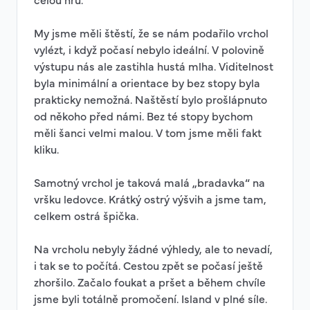
celou hru.
My jsme měli štěstí, že se nám podařilo vrchol
vylézt, i když počasí nebylo ideální. V polovině
výstupu nás ale zastihla hustá mlha. Viditelnost
byla minimální a orientace by bez stopy byla
prakticky nemožná. Naštěstí bylo prošlápnuto
od někoho před námi. Bez té stopy bychom
měli šanci velmi malou. V tom jsme měli fakt
kliku.
Samotný vrchol je taková malá „bradavka“ na
vršku ledovce. Krátký ostrý výšvih a jsme tam,
celkem ostrá špička.
Na vrcholu nebyly žádné výhledy, ale to nevadí,
i tak se to počítá. Cestou zpět se počasí ještě
zhoršilo. Začalo foukat a pršet a během chvíle
jsme byli totálně promočení. Island v plné síle.