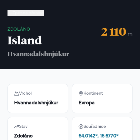
Zpět na přehled
2 110
ZDOLÁNO
m
Island
Hvannadalshnjúkur
Vrchol
Kontinent
Hvannadalshnjúkur
Evropa
Stav
Souřadnice
Zdoláno
64.0142
°,
16.6770
°