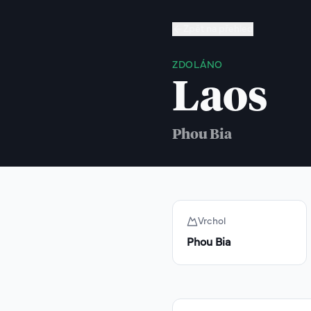
Zpět na přehled
ZDOLÁNO
Laos
Phou Bia
Vrchol
Phou Bia