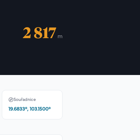
2 817
m
Souřadnice
19.6833
°,
103.1500
°