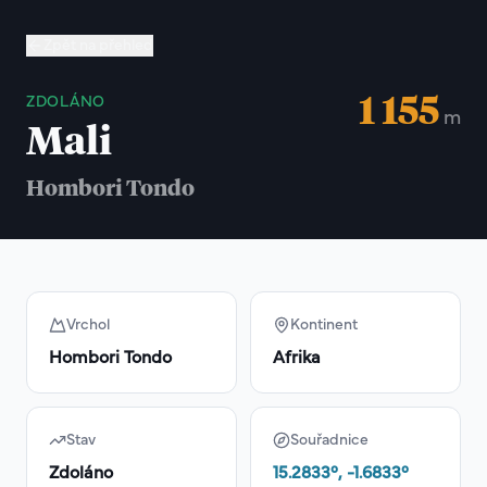
Zpět na přehled
1 155
ZDOLÁNO
m
Mali
Hombori Tondo
Vrchol
Kontinent
Hombori Tondo
Afrika
Stav
Souřadnice
Zdoláno
15.2833
°,
-1.6833
°