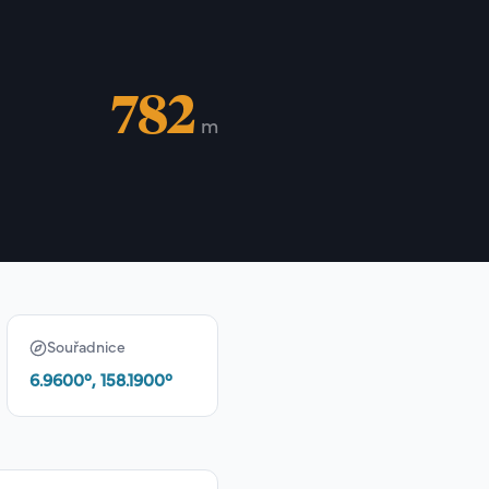
782
m
Souřadnice
6.9600
°,
158.1900
°