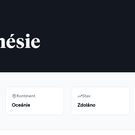
nésie
Kontinent
Stav
Oceánie
Zdoláno