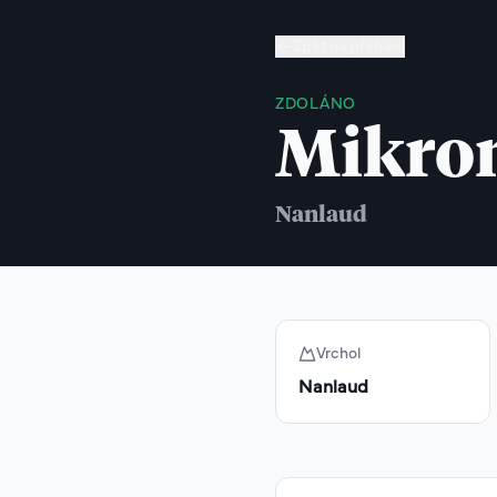
Zpět na přehled
ZDOLÁNO
Mikro
Nanlaud
Vrchol
Nanlaud