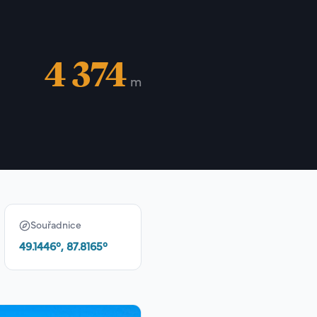
4 374
m
Souřadnice
49.1446
°,
87.8165
°