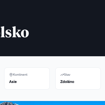
lsko
Kontinent
Stav
Asie
Zdoláno