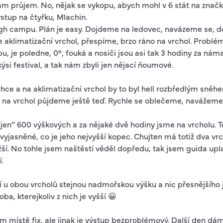
m průjem. No, nějak se vykopu, abych mohl v 6 stát na značk
stup na čtyřku, Mlachin.
h campu. Plán je easy. Dojdeme na ledovec, navázeme se, d
aklimatizační vrchol, přespíme, brzo ráno na vrchol. Problé
 je poledne, 0°, fouká a nosiči jsou asi tak 3 hodiny za náma
akýsi festival, a tak nám zbyli jen nějací ňoumové.
hce a na aklimatizační vrchol by to byl hell rozbředlým sně
e na vrchol půjdeme ještě teď. Rychle se oblečeme, navážem
jen” 600 výškových a za nějaké dvě hodiny jsme na vrcholu. T
yjasněné, co je jeho nejvyšší kopec. Chujten má totiž dva vr
ší. No tohle jsem naštěstí věděl dopředu, tak jsem guida uplat
í.
í u obou vrcholů stejnou nadmořskou výšku a nic přesnějšího 
ba, kterejkoliv z nich je vyšší 😀
místě fix, ale jinak je výstup bezproblémový. Další den dám