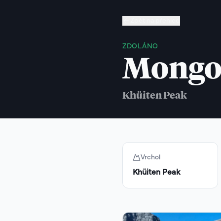
Zpět na přehled
ZDOLÁNO
Mongo
Khüiten Peak
Vrchol
Khüiten Peak