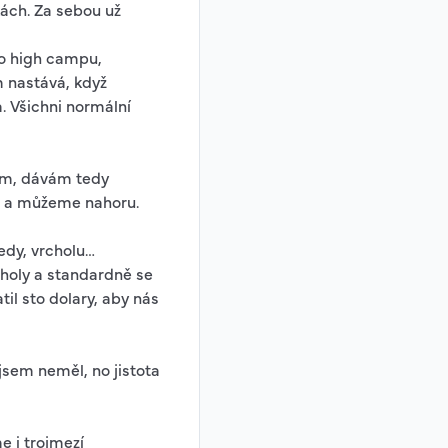
ách. Za sebou už
o high campu,
m nastává, když
. Všichni normální
hem, dávám tedy
e a můžeme nahoru.
edy, vrcholu…
choly a standardně se
il sto dolary, aby nás
jsem neměl, no jistota
e i trojmezí