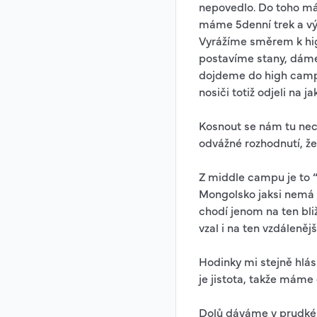
nepovedlo. Do toho má
máme 5denní trek a vý
Vyrážíme směrem k hig
postavíme stany, dáme 
dojdeme do high campu,
nosiči totiž odjeli na j
Kosnout se nám tu nec
odvážné rozhodnutí, ž
Z middle campu je to “
Mongolsko jaksi nemá v
chodí jenom na ten bliž
vzal i na ten vzdálenějš
Hodinky mi stejně hlás
je jistota, takže máme o
Dolů dáváme v prudkém 