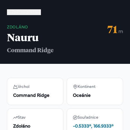
Zpět na přehled
71
ZDOLÁNO
m
Nauru
Command Ridge
Vrchol
Kontinent
Command Ridge
Oceánie
Stav
Souřadnice
Zdoláno
-0.5333
°,
166.9333
°