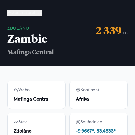
Zpět na přehled
2 339
ZDOLÁNO
m
Zambie
Mafinga Central
Vrchol
Kontinent
Mafinga Central
Afrika
Stav
Souřadnice
Zdoláno
-9.9667
°,
33.4833
°